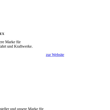
EX
sere Marke für
fahrt und Kraftwerke.
zur Website
rsteller und unsere Marke für